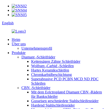
English
Heim
Über uns
Unternehmensprofil
Produkte
Diamant -Schleifräder
Kettensägen Zähne Schleifräder
Wolfram -Carbid -Schleifen
Hartes Keramikschleifen
Chromkarbidbeschichtung
Superabrasive PCD PCBN MCD ND PDC
Schleifen
CBN -Schleifräder
Mit dem Eelctroplated Diamant CBN -Rädern
für Bankschleifer
Gusseisen geschmiedete Stahlschleifenräder
Hardend Stahlschleifenräder