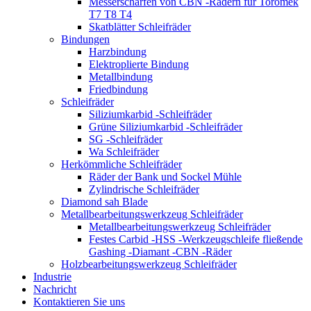
Messerschärfen von CBN -Rädern für Toromek
T7 T8 T4
Skatblätter Schleifräder
Bindungen
Harzbindung
Elektroplierte Bindung
Metallbindung
Friedbindung
Schleifräder
Siliziumkarbid -Schleifräder
Grüne Siliziumkarbid -Schleifräder
SG -Schleifräder
Wa Schleifräder
Herkömmliche Schleifräder
Räder der Bank und Sockel Mühle
Zylindrische Schleifräder
Diamond sah Blade
Metallbearbeitungswerkzeug Schleifräder
Metallbearbeitungswerkzeug Schleifräder
Festes Carbid -HSS -Werkzeugschleife fließende
Gashing -Diamant -CBN -Räder
Holzbearbeitungswerkzeug Schleifräder
Industrie
Nachricht
Kontaktieren Sie uns