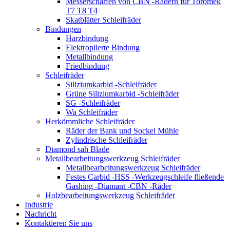
Messerschärfen von CBN -Rädern für Toromek
T7 T8 T4
Skatblätter Schleifräder
Bindungen
Harzbindung
Elektroplierte Bindung
Metallbindung
Friedbindung
Schleifräder
Siliziumkarbid -Schleifräder
Grüne Siliziumkarbid -Schleifräder
SG -Schleifräder
Wa Schleifräder
Herkömmliche Schleifräder
Räder der Bank und Sockel Mühle
Zylindrische Schleifräder
Diamond sah Blade
Metallbearbeitungswerkzeug Schleifräder
Metallbearbeitungswerkzeug Schleifräder
Festes Carbid -HSS -Werkzeugschleife fließende
Gashing -Diamant -CBN -Räder
Holzbearbeitungswerkzeug Schleifräder
Industrie
Nachricht
Kontaktieren Sie uns