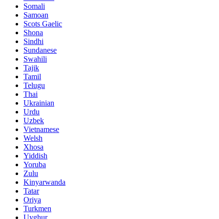
Somali
Samoan
Scots Gaelic
Shona
Sindhi
Sundanese
Swahili
Tajik
Tamil
Telugu
Thai
Ukrainian
Urdu
Uzbek
Vietnamese
Welsh
Xhosa
Yiddish
Yoruba
Zulu
Kinyarwanda
Tatar
Oriya
Turkmen
Uyghur