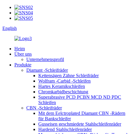
English
Heim
Über uns
Unternehmensprofil
Produkte
Diamant -Schleifräder
Kettensägen Zähne Schleifräder
Wolfram -Carbid -Schleifen
Hartes Keramikschleifen
Chromkarbidbeschichtung
Superabrasive PCD PCBN MCD ND PDC
Schleifen
CBN -Schleifräder
Mit dem Eelctroplated Diamant CBN -Rädern
für Bankschleifer
Gusseisen geschmiedete Stahlschleifenräder
Hardend Stahlschleifenräder