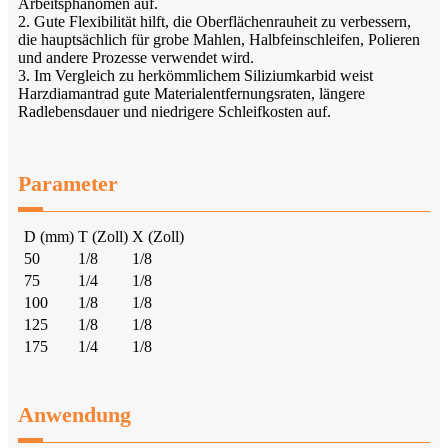
Arbeitsphänomen auf.
2. Gute Flexibilität hilft, die Oberflächenrauheit zu verbessern,
die hauptsächlich für grobe Mahlen, Halbfeinschleifen, Polieren
und andere Prozesse verwendet wird.
3. Im Vergleich zu herkömmlichem Siliziumkarbid weist
Harzdiamantrad gute Materialentfernungsraten, längere
Radlebensdauer und niedrigere Schleifkosten auf.
Parameter
D (mm)
T (Zoll)
X (Zoll)
50
1/8
1/8
75
1/4
1/8
100
1/8
1/8
125
1/8
1/8
175
1/4
1/8
Anwendung