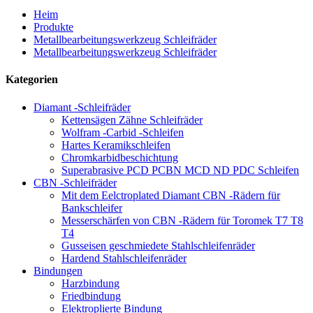
Heim
Produkte
Metallbearbeitungswerkzeug Schleifräder
Metallbearbeitungswerkzeug Schleifräder
Kategorien
Diamant -Schleifräder
Kettensägen Zähne Schleifräder
Wolfram -Carbid -Schleifen
Hartes Keramikschleifen
Chromkarbidbeschichtung
Superabrasive PCD PCBN MCD ND PDC Schleifen
CBN -Schleifräder
Mit dem Eelctroplated Diamant CBN -Rädern für
Bankschleifer
Messerschärfen von CBN -Rädern für Toromek T7 T8
T4
Gusseisen geschmiedete Stahlschleifenräder
Hardend Stahlschleifenräder
Bindungen
Harzbindung
Friedbindung
Elektroplierte Bindung