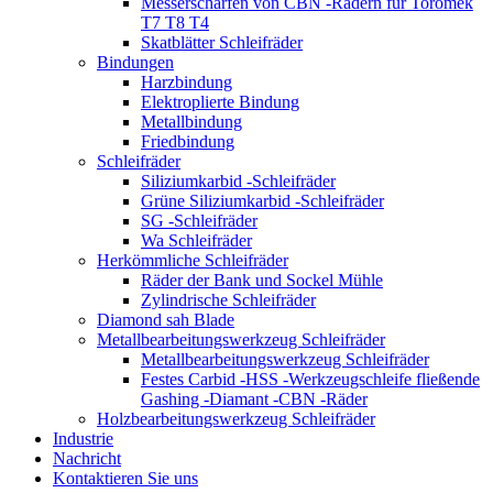
Messerschärfen von CBN -Rädern für Toromek
T7 T8 T4
Skatblätter Schleifräder
Bindungen
Harzbindung
Elektroplierte Bindung
Metallbindung
Friedbindung
Schleifräder
Siliziumkarbid -Schleifräder
Grüne Siliziumkarbid -Schleifräder
SG -Schleifräder
Wa Schleifräder
Herkömmliche Schleifräder
Räder der Bank und Sockel Mühle
Zylindrische Schleifräder
Diamond sah Blade
Metallbearbeitungswerkzeug Schleifräder
Metallbearbeitungswerkzeug Schleifräder
Festes Carbid -HSS -Werkzeugschleife fließende
Gashing -Diamant -CBN -Räder
Holzbearbeitungswerkzeug Schleifräder
Industrie
Nachricht
Kontaktieren Sie uns