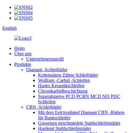
English
Heim
Über uns
Unternehmensprofil
Produkte
Diamant -Schleifräder
Kettensägen Zähne Schleifräder
Wolfram -Carbid -Schleifen
Hartes Keramikschleifen
Chromkarbidbeschichtung
Superabrasive PCD PCBN MCD ND PDC
Schleifen
CBN -Schleifräder
Mit dem Eelctroplated Diamant CBN -Rädern
für Bankschleifer
Gusseisen geschmiedete Stahlschleifenräder
Hardend Stahlschleifenräder