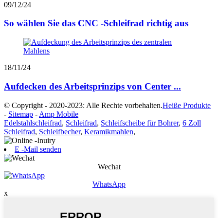
09/12/24
So wählen Sie das CNC -Schleifrad richtig aus
18/11/24
Aufdecken des Arbeitsprinzips von Center ...
© Copyright - 2020-2023: Alle Rechte vorbehalten.
Heiße Produkte
-
Sitemap
-
Amp Mobile
Edelstahlschleifrad
,
Schleifrad
,
Schleifscheibe für Bohrer
,
6 Zoll
Schleifrad
,
Schleifbecher
,
Keramikmahlen
,
E -Mail senden
Wechat
WhatsApp
x