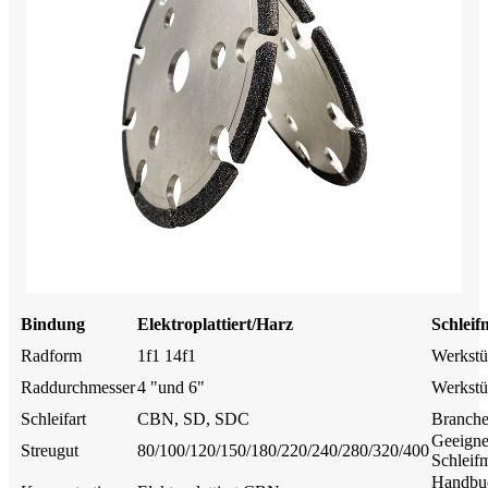
Bindung
Elektroplattiert/Harz
Schleif
Radform
1f1 14f1
Werkst
Raddurchmesser
4 "und 6"
Werkstü
Schleifart
CBN, SD, SDC
Branch
Geeigne
Streugut
80/100/120/150/180/220/240/280/320/400
Schleif
Handbu