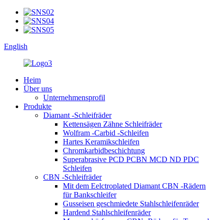
English
Heim
Über uns
Unternehmensprofil
Produkte
Diamant -Schleifräder
Kettensägen Zähne Schleifräder
Wolfram -Carbid -Schleifen
Hartes Keramikschleifen
Chromkarbidbeschichtung
Superabrasive PCD PCBN MCD ND PDC
Schleifen
CBN -Schleifräder
Mit dem Eelctroplated Diamant CBN -Rädern
für Bankschleifer
Gusseisen geschmiedete Stahlschleifenräder
Hardend Stahlschleifenräder