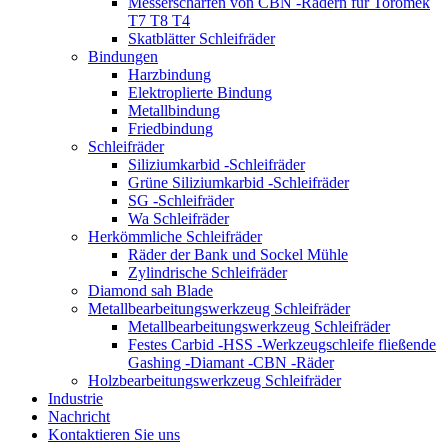
Messerschärfen von CBN -Rädern für Toromek
T7 T8 T4
Skatblätter Schleifräder
Bindungen
Harzbindung
Elektroplierte Bindung
Metallbindung
Friedbindung
Schleifräder
Siliziumkarbid -Schleifräder
Grüne Siliziumkarbid -Schleifräder
SG -Schleifräder
Wa Schleifräder
Herkömmliche Schleifräder
Räder der Bank und Sockel Mühle
Zylindrische Schleifräder
Diamond sah Blade
Metallbearbeitungswerkzeug Schleifräder
Metallbearbeitungswerkzeug Schleifräder
Festes Carbid -HSS -Werkzeugschleife fließende
Gashing -Diamant -CBN -Räder
Holzbearbeitungswerkzeug Schleifräder
Industrie
Nachricht
Kontaktieren Sie uns