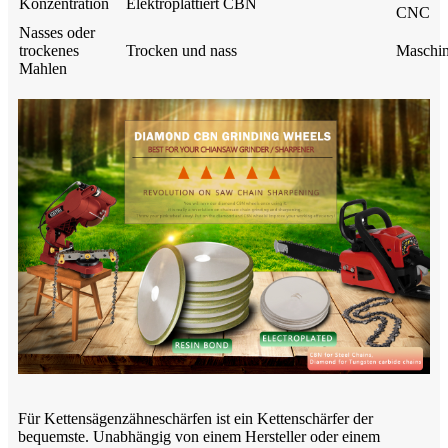
Konzentration
Elektroplattiert CBN
CNC
Nasses oder
trockenes
Trocken und nass
Maschi
Mahlen
Für Kettensägenzähneschärfen ist ein Kettenschärfer der
bequemste. Unabhängig von einem Hersteller oder einem