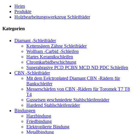
Heim
Produkte
Holzbearbeitungswerkzeug Schleifräder
Kategorien
Diamant -Schleifräder
Kettensägen Zähne Schleifräder
Wolfram -Carbid -Schleifen
Hartes Keramikschleifen
Chromkarbidbeschichtung
Superabrasive PCD PCBN MCD ND PDC Schleifen
CBN -Schleifräder
Mit dem Eelctroplated Diamant CBN -Rädern für
Bankschleifer
Messerschärfen von CBN -Rädern für Toromek T7 T8
T4
Gusseisen geschmiedete Stahlschleifenräder
Hardend Stahlschleifenräder
Bindungen
Harzbindung
Friedbindung
Elektroplierte Bindung
Metallbindung