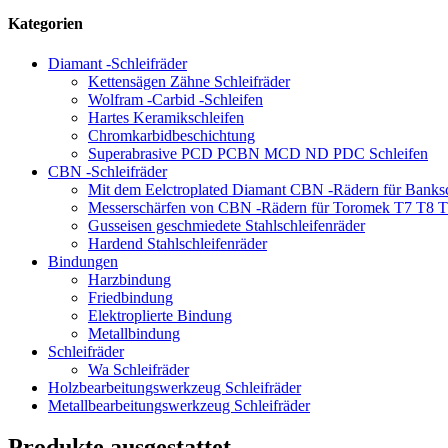
Kategorien
Diamant -Schleifräder
Kettensägen Zähne Schleifräder
Wolfram -Carbid -Schleifen
Hartes Keramikschleifen
Chromkarbidbeschichtung
Superabrasive PCD PCBN MCD ND PDC Schleifen
CBN -Schleifräder
Mit dem Eelctroplated Diamant CBN -Rädern für Banksc
Messerschärfen von CBN -Rädern für Toromek T7 T8 
Gusseisen geschmiedete Stahlschleifenräder
Hardend Stahlschleifenräder
Bindungen
Harzbindung
Friedbindung
Elektroplierte Bindung
Metallbindung
Schleifräder
Wa Schleifräder
Holzbearbeitungswerkzeug Schleifräder
Metallbearbeitungswerkzeug Schleifräder
Produkte ausgestattet