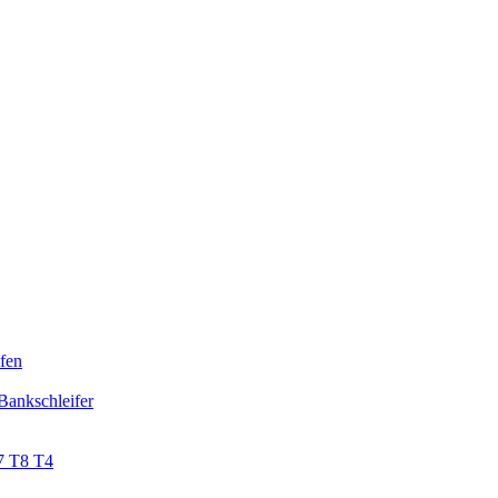
fen
Bankschleifer
7 T8 T4