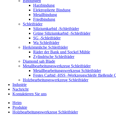
Bindungen
Harzbindung
Elektroplierte Bindung
Metallbindung
Friedbindung
Schleifräder
Siliziumkarbid -Schleifräder
Grüne Siliziumkarbid -Schleifräder
SG -Schleifräder
Wa Schleifräder
Herkömmliche Schleifräder
Räder der Bank und Sockel Mühle
Zylindrische Schleifräder
Diamond sah Blade
Metallbearbeitungswerkzeug Schleifräder
Metallbearbeitungswerkzeug Schleifräder
Festes Carbid -HSS -Werkzeugschleife fließende
Holzbearbeitungswerkzeug Schleifräder
Industrie
Nachricht
Kontaktieren Sie uns
Heim
Produkte
Holzbearbeitungswerkzeug Schleifräder