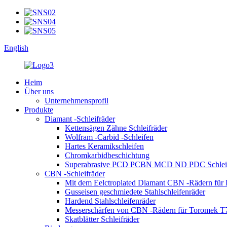
English
Heim
Über uns
Unternehmensprofil
Produkte
Diamant -Schleifräder
Kettensägen Zähne Schleifräder
Wolfram -Carbid -Schleifen
Hartes Keramikschleifen
Chromkarbidbeschichtung
Superabrasive PCD PCBN MCD ND PDC Schlei
CBN -Schleifräder
Mit dem Eelctroplated Diamant CBN -Rädern für 
Gusseisen geschmiedete Stahlschleifenräder
Hardend Stahlschleifenräder
Messerschärfen von CBN -Rädern für Toromek T
Skatblätter Schleifräder