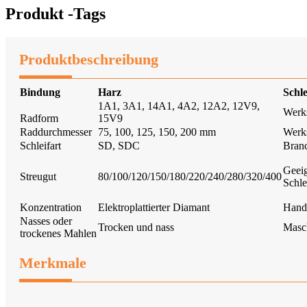
Produkt -Tags
Produktbeschreibung
Bindung
Harz
Schl
1A1, 3A1, 14A1, 4A2, 12A2, 12V9,
Werk
Radform
15V9
Raddurchmesser
75, 100, 125, 150, 200 mm
Werks
Schleifart
SD, SDC
Bran
Geei
Streugut
80/100/120/150/180/220/240/280/320/400
Schle
Konzentration
Elektroplattierter Diamant
Hand
Nasses oder
Trocken und nass
Masc
trockenes Mahlen
Merkmale