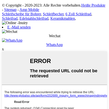
© Copyright - 2020-2023: Alle Rechte vorbehalten.
Heiße Produkte
-
Sitemap
-
Amp Mobile
Schleifscheibe für Bohrer
,
Schleifbecher
,
6 Zoll Schleifrad
,
Schleifrad
,
Edelstahlschleifrad
,
Keramikmahlen
,
E -Mail senden
Wechat
WhatsApp
x