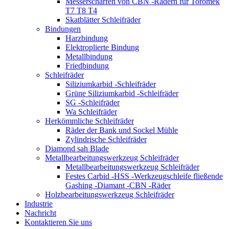
Messerschärfen von CBN -Rädern für Toromek
T7 T8 T4
Skatblätter Schleifräder
Bindungen
Harzbindung
Elektroplierte Bindung
Metallbindung
Friedbindung
Schleifräder
Siliziumkarbid -Schleifräder
Grüne Siliziumkarbid -Schleifräder
SG -Schleifräder
Wa Schleifräder
Herkömmliche Schleifräder
Räder der Bank und Sockel Mühle
Zylindrische Schleifräder
Diamond sah Blade
Metallbearbeitungswerkzeug Schleifräder
Metallbearbeitungswerkzeug Schleifräder
Festes Carbid -HSS -Werkzeugschleife fließende
Gashing -Diamant -CBN -Räder
Holzbearbeitungswerkzeug Schleifräder
Industrie
Nachricht
Kontaktieren Sie uns