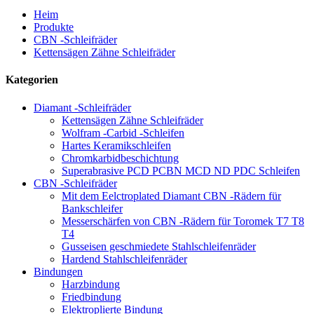
Heim
Produkte
CBN -Schleifräder
Kettensägen Zähne Schleifräder
Kategorien
Diamant -Schleifräder
Kettensägen Zähne Schleifräder
Wolfram -Carbid -Schleifen
Hartes Keramikschleifen
Chromkarbidbeschichtung
Superabrasive PCD PCBN MCD ND PDC Schleifen
CBN -Schleifräder
Mit dem Eelctroplated Diamant CBN -Rädern für
Bankschleifer
Messerschärfen von CBN -Rädern für Toromek T7 T8
T4
Gusseisen geschmiedete Stahlschleifenräder
Hardend Stahlschleifenräder
Bindungen
Harzbindung
Friedbindung
Elektroplierte Bindung