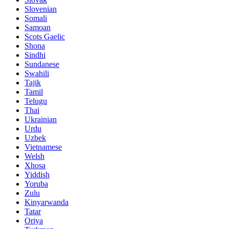
Slovenian
Somali
Samoan
Scots Gaelic
Shona
Sindhi
Sundanese
Swahili
Tajik
Tamil
Telugu
Thai
Ukrainian
Urdu
Uzbek
Vietnamese
Welsh
Xhosa
Yiddish
Yoruba
Zulu
Kinyarwanda
Tatar
Oriya