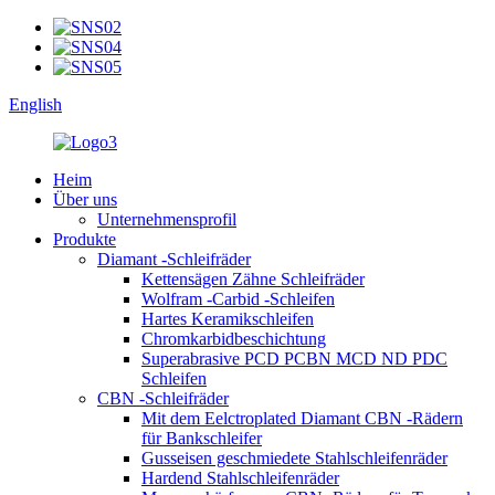
English
Heim
Über uns
Unternehmensprofil
Produkte
Diamant -Schleifräder
Kettensägen Zähne Schleifräder
Wolfram -Carbid -Schleifen
Hartes Keramikschleifen
Chromkarbidbeschichtung
Superabrasive PCD PCBN MCD ND PDC
Schleifen
CBN -Schleifräder
Mit dem Eelctroplated Diamant CBN -Rädern
für Bankschleifer
Gusseisen geschmiedete Stahlschleifenräder
Hardend Stahlschleifenräder